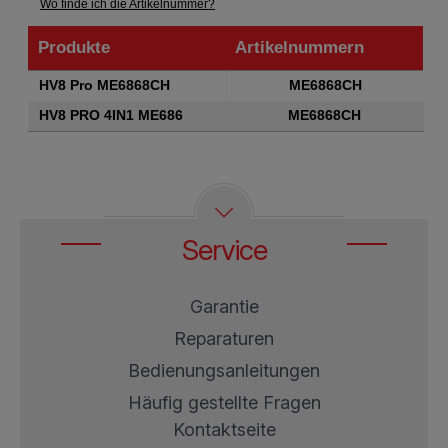
Wo finde ich die Artikelnummer?
Produkte
Artikelnummern
Produkte
Artikelnummern
HV8 Pro ME6868CH
ME6868CH
HV8 PRO 4IN1 ME686
ME6868CH
Service
Garantie
Reparaturen
Bedienungsanleitungen
Häufig gestellte Fragen
Kontaktseite