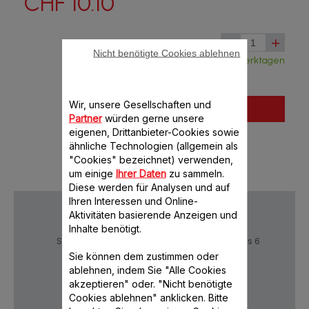
CHF 10.10
-
+
Nicht benötigte Cookies ablehnen
Verfügbar, Lieferung aus Frankreich in 5 Werktagen
Wir, unsere Gesellschaften und
In den Warenkorb legen
Partner
würden gerne unsere
eigenen, Drittanbieter-Cookies sowie
ähnliche Technologien (allgemein als
"Cookies" bezeichnet) verwenden,
um einige
Ihrer Daten
zu sammeln.
Diese werden für Analysen und auf
Ihren Interessen und Online-
Aktivitäten basierende Anzeigen und
Inhalte benötigt.
Sichere Zahlung
Lieferzeiten: 5 bis 6
Verktage
Sie können dem zustimmen oder
ablehnen, indem Sie "Alle Cookies
akzeptieren" oder. "Nicht benötigte
Cookies ablehnen" anklicken. Bitte
Datenschutz
AGB