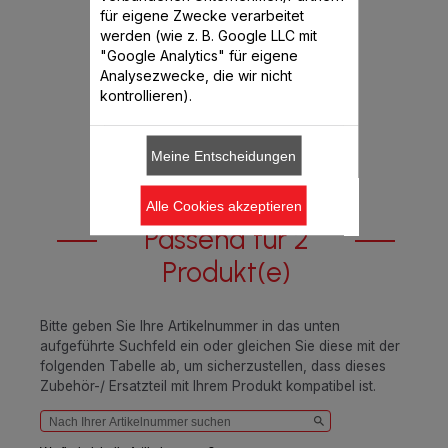
möglichst vielen Zutaten
für eigene Zwecke verarbeitet
Verfügbare Menge.
werden (wie z. B. Google LLC mit
"Google Analytics" für eigene
CHF 8.20
Analysezwecke, die wir nicht
kontrollieren).
In den Warenkorb legen
Meine Entscheidungen
Alle Cookies akzeptieren
Passend für 2
Produkt(e)
Bitte geben Sie Ihre Artikelnummer in das unten
aufgeführte Suchfeld ein oder gleichen Sie diese mit der
folgenden Tabelle ab, um sicherzustellen, dass dieses
Zubehör-/ Ersatzteil mit Ihrem Produkt kompatibel ist.