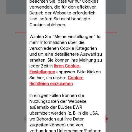
beachten Sie, dass wir nur Cookies
verwenden, die für den effektiven
Betrieb der Webseite erforderlich
sind, sofern Sie nicht benötigte
Cookies ablehnen.
Weiteres
Wählen Sie "Meine Einstellungen" für
empfohlenes
mehr Informationen über die
Zubehör
verschiedenen Cookie Kategorien
und um eine detailliertere Auswahl zu
erhalten. Sie können Ihre Meinung zu
jeder Zeit in
Ihren Cookie-
Einstellungen
anpassen. Bitte klicken
Sie hier, um unsere
Cookie-
Richtlinien einzusehen
.
In einigen Fällen können die
Nutzungsdaten der Webseite
außerhalb der EU/des EWR
Transparente
übermittelt werden (z. B. in die USA,
Plastikschale SS-
wo Behörden auf Ihre Daten
193511.
zugreifen können) und von
Zum Zerkleinern von
verbundenen Unternehmen/Partnern