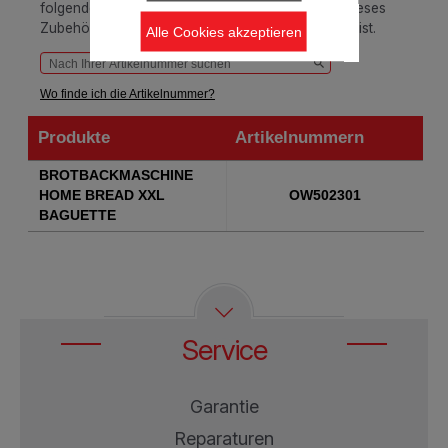
folgenden Tabelle ab, um sicherzustellen, dass dieses
Zubehör-/ Ersatzteil mit Ihrem Produkt kompatibel ist.
Alle Cookies akzeptieren
Wo finde ich die Artikelnummer?
Produkte
Artikelnummern
Produkte
Artikelnummern
BROTBACKMASCHINE
HOME BREAD XXL
OW502301
BAGUETTE
Service
Garantie
Reparaturen