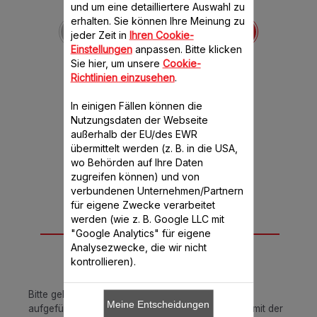
und um eine detailliertere Auswahl zu
Pinsel SS-189377
erhalten. Sie können Ihre Meinung zu
Verwenden Sie den Pinsel
jeder Zeit in
Ihren Cookie-
wie ein Profi-Bäcker für
leicht zu backende
Einstellungen
anpassen. Bitte klicken
knusprige Baguettes
Sie hier, um unsere
Cookie-
Verfügbare Menge.
Richtlinien einzusehen
.
CHF 3.70
In einigen Fällen können die
Nutzungsdaten der Webseite
außerhalb der EU/des EWR
In den Warenkorb legen
übermittelt werden (z. B. in die USA,
wo Behörden auf Ihre Daten
zugreifen können) und von
verbundenen Unternehmen/Partnern
für eigene Zwecke verarbeitet
werden (wie z. B. Google LLC mit
Passend für 1
"Google Analytics" für eigene
Analysezwecke, die wir nicht
Produkt(e)
kontrollieren).
Bitte geben Sie Ihre Artikelnummer in das unten
Meine Entscheidungen
aufgeführte Suchfeld ein oder gleichen Sie diese mit der