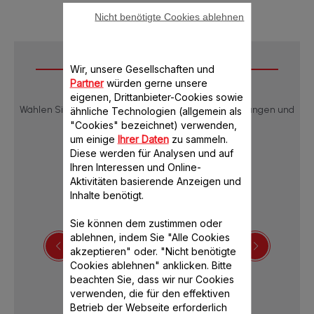
Nicht benötigte Cookies ablehnen
Downloads
Wir, unsere Gesellschaften und
Partner
würden gerne unsere
eigenen, Drittanbieter-Cookies sowie
Wählen Sie eine Sprache, um die Produktbeschreibungen und
ähnliche Technologien (allgemein als
Bedienungsanleitungen anzuzeigen:
"Cookies" bezeichnet) verwenden,
um einige
Ihrer Daten
zu sammeln.
Diese werden für Analysen und auf
Ihren Interessen und Online-
Aktivitäten basierende Anzeigen und
Inhalte benötigt.
Sie können dem zustimmen oder
ablehnen, indem Sie "Alle Cookies
akzeptieren" oder. "Nicht benötigte
Cookies ablehnen" anklicken. Bitte
Bedienungsanleitung
beachten Sie, dass wir nur Cookies
verwenden, die für den effektiven
Betrieb der Webseite erforderlich