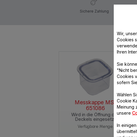
Sichere Zahlung
Wir, unse
Cookies s
verwende
Ihren Int
Sie könne
"Nicht be
Cookies v
sofern Si
Wählen Si
Cookie Ka
Messkappe MS-
Meinung z
651086
unsere
Co
Wird in die Öffnung des
Deckels eingesetzt
In einige
Verfügbare Menge.
übermitte