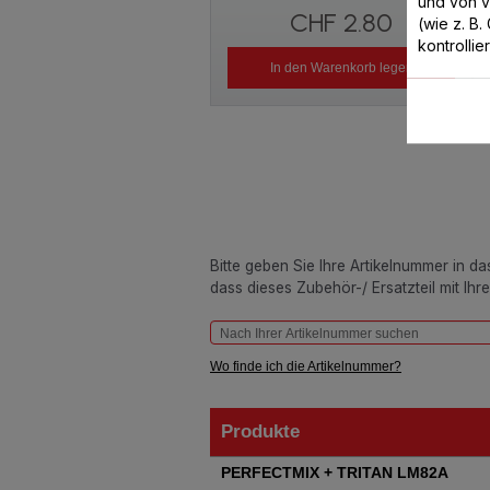
und von 
CHF 2.80
(wie z. B
kontrollie
In den Warenkorb legen
Bitte geben Sie Ihre Artikelnummer in d
dass dieses Zubehör-/ Ersatzteil mit Ihr
Wo finde ich die Artikelnummer?
Produkte
Produkte
PERFECTMIX + TRITAN LM82A