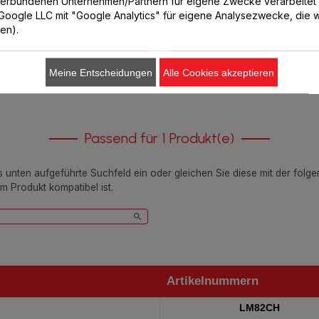
verbundenen Unternehmen/Partnern für eigene Zwecke verarbeitet
CHF 3.70
CHF 3.70
. Google LLC mit "Google Analytics" für eigene Analysezwecke, die wi
ren).
In den Warenkorb legen
In den Warenkorb legen
Meine Entscheidungen
Alle Cookies akzeptieren
Passend für 1 Produkt(e)
as unten aufgeführte Suchfeld ein oder gleichen Sie diese mit der folg
em Produkt kompatibel ist.
Artikelnummern
Artikelnummern
LM82CH