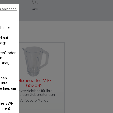
s ablehnen
AGB
bieter-
d auf
igt.
ren" oder.
ur
 sind,
enen
Mixbehälter MS-
 Ihre
653092
e hier, um
Unverzichtbar für Ihre
flüssigen Zubereitungen
Verfügbare Menge.
/des EWR
können)