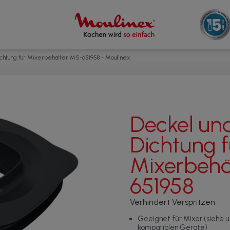
chtung für Mixerbehälter MS-651958 - Moulinex
Deckel un
Dichtung f
Mixerbehä
651958
Verhindert Verspritzen
Geeignet für Mixer (siehe 
kompatiblen Geräte)