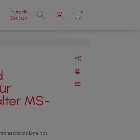
Français
×
Deutsch
d
ür
lter MS-
untenstehende Liste des