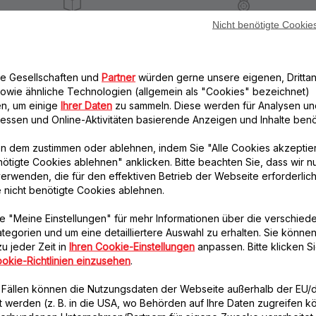
Nicht benötigte Cookie
Lieferzeiten: 5 bis 6 Verktage
Datenschutz
re Gesellschaften und
Partner
würden gerne unsere eigenen, Drittan
Weiteres empfohlenes Zubehör
owie ähnliche Technologien (allgemein als "Cookies" bezeichnet)
n, um einige
Ihrer Daten
zu sammeln. Diese werden für Analysen un
eressen und Online-Aktivitäten basierende Anzeigen und Inhalte benöt
n dem zustimmen oder ablehnen, indem Sie "Alle Cookies akzeptie
nötigte Cookies ablehnen" anklicken. Bitte beachten Sie, dass wir n
erwenden, die für den effektiven Betrieb der Webseite erforderlich
e nicht benötigte Cookies ablehnen.
e "Meine Einstellungen" für mehr Informationen über die verschied
Deckeldichtung für
tegorien und um eine detailliertere Auswahl zu erhalten. Sie können
Spatel MS-651117
Mixerbehälter MS-
u jeder Zeit in
Ihren Cookie-Einstellungen
anpassen. Bitte klicken Si
Praktisch und
651959
okie-Richtlinien einzusehen
.
unverzichtbar!
Bietet eine vollständige
Abdichtung des Deckels
Verfügbare Menge.
n Fällen können die Nutzungsdaten der Webseite außerhalb der EU
Verfügbare Menge.
lt werden (z. B. in die USA, wo Behörden auf Ihre Daten zugreifen 