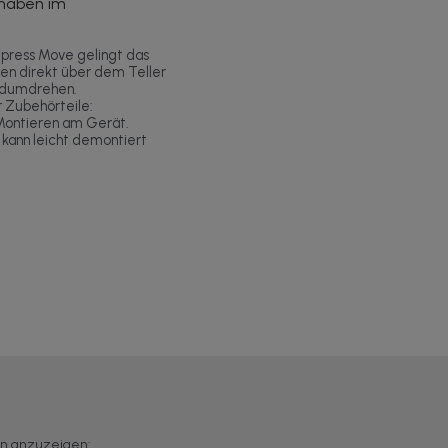
chaben im
xpress Move gelingt das
en direkt über dem Teller
andumdrehen.
 Zubehörteile:
ontieren am Gerät.
 kann leicht demontiert
en anzuzeigen: