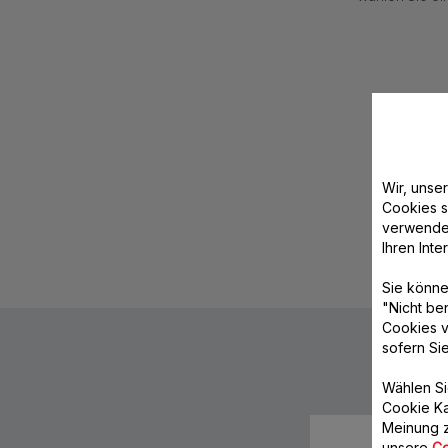
Wir, unse
Cookies s
verwende
Ihren Int
Sie könne
"Nicht be
Cookies v
sofern Si
Wählen Si
Cookie Ka
Meinung z
unsere
Co