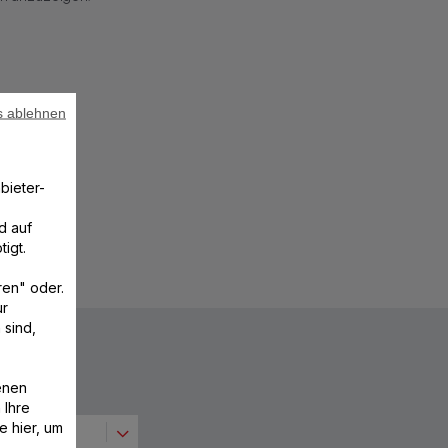
s ablehnen
bieter-
d auf
igt.
ren" oder.
ur
 sind,
enen
 Ihre
e hier, um