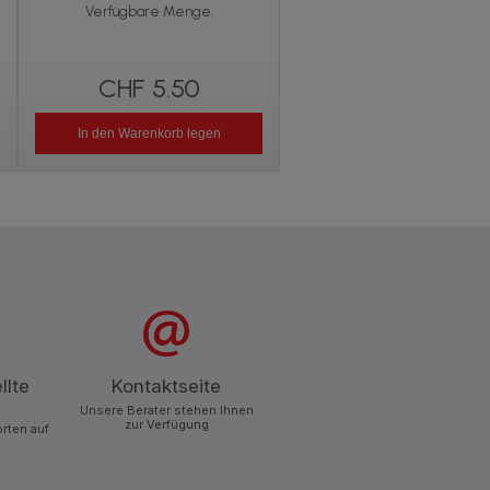
Verfügbare Menge.
Verfügbare Menge.
CHF 5.50
CHF 5.50
In den Warenkorb legen
In den Warenkorb legen
llte
Kontaktseite
Unsere Berater stehen Ihnen
zur Verfügung
orten auf