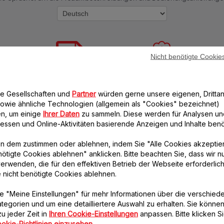
Nicht benötigte Cookie
re Gesellschaften und
Partner
würden gerne unsere eigenen, Drittan
Bedienungsanleitung
Garantie-Informationen
owie ähnliche Technologien (allgemein als "Cookies" bezeichnet)
n, um einige
Ihrer Daten
zu sammeln. Diese werden für Analysen un
eressen und Online-Aktivitäten basierende Anzeigen und Inhalte benöt
n dem zustimmen oder ablehnen, indem Sie "Alle Cookies akzeptie
nötigte Cookies ablehnen" anklicken. Bitte beachten Sie, dass wir n
erwenden, die für den effektiven Betrieb der Webseite erforderlich
e nicht benötigte Cookies ablehnen.
Häufige Fragen
e "Meine Einstellungen" für mehr Informationen über die verschied
tegorien und um eine detailliertere Auswahl zu erhalten. Sie können
u jeder Zeit in
Ihren Cookie-Einstellungen
anpassen. Bitte klicken Si
Technische Unterstützung
okie-Richtlinien einzusehen
.