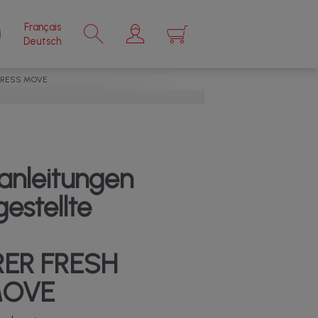
Français
×
Deutsch
PRESS MOVE
anleitungen
estellte
RER FRESH
MOVE