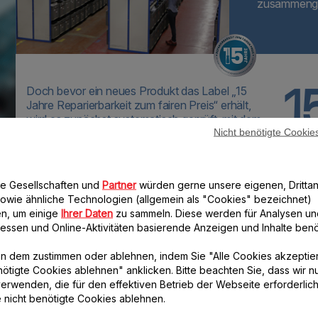
zusammenge
1
Doch bevor ein neues Produkt das Label „15
Jahre Reparierbarkeit zum fairen Preis“ erhält,
wird es zunächst systematisch geprüft, mit dem
Nicht benötigte Cookie
Ziel, dass technische Ersatzteile für fast alle
Moulinex Produkte für 15 Jahre nach dem Kauf
bereitstehen.
re Gesellschaften und
Partner
würden gerne unsere eigenen, Drittan
Um die sofortige Verfügbarkeit von
owie ähnliche Technologien (allgemein als "Cookies" bezeichnet)
Ersatzteilen zu gewährleisten, ist die
n, um einige
Ihrer Daten
zu sammeln. Diese werden für Analysen un
halbe Lagerfläche für Produkte
eressen und Online-Aktivitäten basierende Anzeigen und Inhalte benöt
vorgesehen, die nicht mehr hergestellt
werden.
n dem zustimmen oder ablehnen, indem Sie "Alle Cookies akzeptie
nötigte Cookies ablehnen" anklicken. Bitte beachten Sie, dass wir n
erwenden, die für den effektiven Betrieb der Webseite erforderlich
e nicht benötigte Cookies ablehnen.
ratur sind oftmals geringer als die Kosten für
odukts