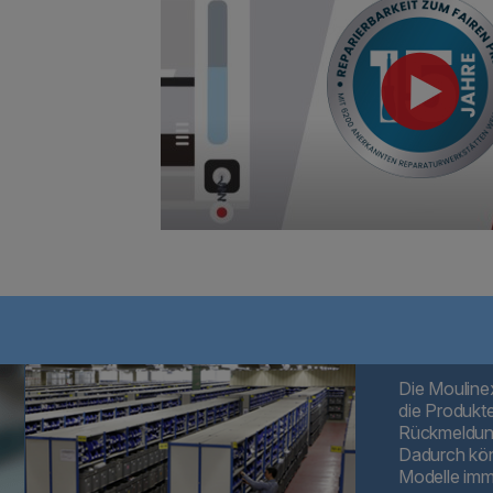
Die Mouline
die Produkt
Rückmeldung
Dadurch kön
Modelle imm