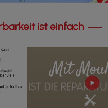
barkeit ist einfach
s kann
m
l
ntiezeit
ber viele
ehör für Ihre
.