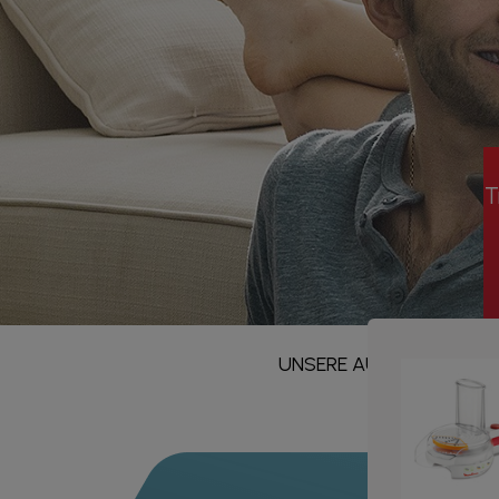
T
UNSERE AUFGABE
WIE 