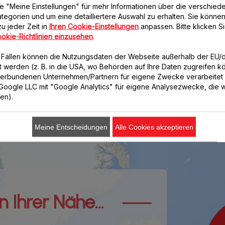
8,3
M
e "Meine Einstellungen" für mehr Informationen über die verschied
on Ersatzteilen sowie dem Angebot
tegorien und um eine detailliertere Auswahl zu erhalten. Sie können
turen setzt sich Moulinex dafür ein,
u jeder Zeit in
Ihren Cookie-Einstellungen
anpassen. Bitte klicken Si
tlich wie möglich zu gestalten. Die Reparatur
auf über
okie-Richtlinien einzusehen
.
ität des Produkts in keiner Weise, da die
n repariert werden, die von der Marke selbst
n Fällen können die Nutzungsdaten der Webseite außerhalb der EU
lt werden (z. B. in die USA, wo Behörden auf Ihre Daten zugreifen 
verbundenen Unternehmen/Partnern für eigene Zwecke verarbeitet
1 von Groupe Seb in Europa vermarktet wurden, galt die 10-Jahr
. Google LLC mit "Google Analytics" für eigene Analysezwecke, die wi
de am 1. Januar 2022 von der 15-Jahre-Reparierbarkeit zum fair
ren).
 Technologien stammen.
Meine Entscheidungen
Alle Cookies akzeptieren
 Ihrer Nähe...