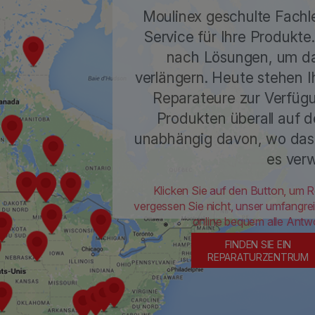
Moulinex geschulte Fachl
Service für Ihre Produkte
nach Lösungen, um da
verlängern. Heute stehen I
Reparateure zur Verfügu
Produkten überall auf d
unabhängig davon, wo das
es ver
Klicken Sie auf den Button, um R
vergessen Sie nicht, unser umfangr
online bequem alle Antwo
FINDEN SIE EIN
REPARATURZENTRUM