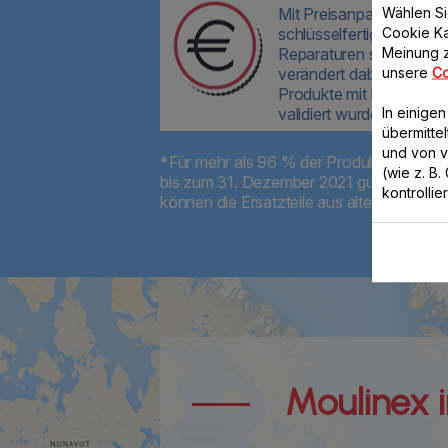
Wählen Si
Mit Preisanpassungen v
Cookie Ka
schlüsselfertiger Repara
Meinung z
Reparaturen so wirtschaf
unsere
Co
verändert dabei die Qual
Produkte mit Ersatzteile
In einige
validiert wurden.
übermitte
und von 
*Für mehr als 96 % der Produkte, die 202
(wie z. B
bis zum 31. Dezember 2021 gültig und wur
kontrollie
können die Ersatzteile aus alternativen
Moulinex in