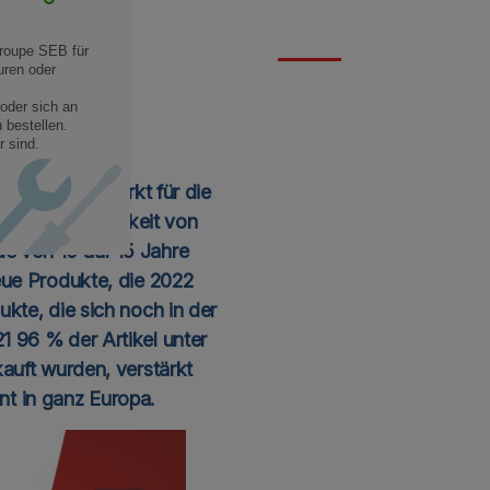
-Jahre-
 Groupe SEB für
uren oder
keit
 oder sich an
reis?
 bestellen.
 sind.
oulinex verstärkt für die
: Die Verfügbarkeit von
de von 10 auf 15 Jahre
eue Produkte, die 2022
ukte, die sich noch in der
 96 % der Artikel unter
auft wurden, verstärkt
t in ganz Europa.