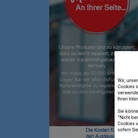
An Ihrer Seite...
Unsere Produkte sind so konzipiert,
dass sie leicht repariert, zerlegt und
wieder zusammengebaut werden
können.
Mit mehr als 50.000 Artikeln auf
Lager tun wir alles dafür, nur das
Wir, unse
Notwendigste zu reparieren.
Und
Cookies s
das zu den niedrigsten Kosten.
verwende
Ihren Int
Sie könne
"Nicht be
Cookies v
sofern Si
Die Kosten für eine Repa
den Austausch eines Pr