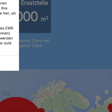
illionen Ersatzteile
enen
 Ihre
30000
e hier, um
2
m
/des EWR
können)
 werden
e-Reparierbarkeit. Diese war
r nicht
en Preis abgelöst. Dabei