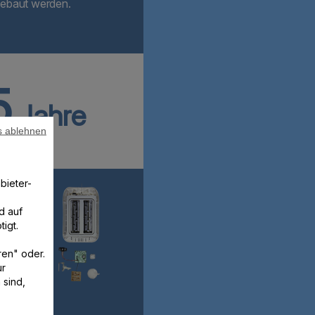
baut werden.
5
Jahre
s ablehnen
bieter-
d auf
igt.
ren" oder.
ur
 sind,