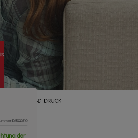
is
E LÖSUNGEN
3D-DRUCK
nummer:DJ500510
ichtung der