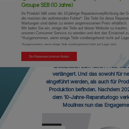
Groupe SEB (10 Jahre)
Was ist eine 15
Ihr Produkt fällt unter die 10-jährige Reparaturverpflichtung der
die meisten der auftretenden Fehler*. Die Teile für diese Reparat
Reparierbar
Wartungen sind daher zu einem angemessenen Preis erhältlich.
Wir laden Sie ein, einige der Teile auf dieser Website zu kaufen,
zum fairen P
unseren Consumer Service zu wenden und dort das Ersatzteil zu
*Ausgenommen, wenn einige Teile vorübergehend nicht auf Lager
*Ausgenommen, wenn einige Teile vorübergehend nicht auf Lager sind.
Seit dem 1. Januar 2022 setzt sich M
Ein Reparaturzentrum finden
Reparierbarkeit von Produkten ein
Ersatzteilen zum fairen Preis wur
verlängert. Und das sowohl für n
eingeführt werden, als auch für Prod
Produktion befinden. Nachdem 2021
dem 10-Jahre-Reparaturlogo verk
Moulinex nun das Engagemen