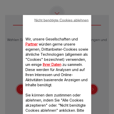
Nicht benötigte Cookies ablehnen
Downloads
Wir, unsere Gesellschaften und
Wählen Sie eine Sprache, um die Produktbeschreibungen und
Partner
würden gerne unsere
Bedienungsanleitungen anzuzeigen:
eigenen, Drittanbieter-Cookies sowie
ähnliche Technologien (allgemein als
"Cookies" bezeichnet) verwenden,
um einige
Ihrer Daten
zu sammeln.
Diese werden für Analysen und auf
Ihren Interessen und Online-
Aktivitäten basierende Anzeigen und
Inhalte benötigt.
Sie können dem zustimmen oder
Sicherheitshinweise
ablehnen, indem Sie "Alle Cookies
akzeptieren" oder. "Nicht benötigte
Cookies ablehnen" anklicken. Bitte