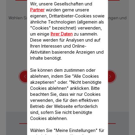
Downloads
Wir, unsere Gesellschaften und
Partner
würden gerne unsere
eigenen, Drittanbieter-Cookies sowie
Wählen Sie eine Sprache, um die Produktbeschreibungen und
ähnliche Technologien (allgemein als
Bedienungsanleitungen anzuzeigen:
"Cookies" bezeichnet) verwenden,
um einige
Ihrer Daten
zu sammeln.
Diese werden für Analysen und auf
Ihren Interessen und Online-
Aktivitäten basierende Anzeigen und
Inhalte benötigt.
Sie können dem zustimmen oder
ablehnen, indem Sie "Alle Cookies
akzeptieren" oder. "Nicht benötigte
Sicherheitshinweise
Cookies ablehnen" anklicken. Bitte
beachten Sie, dass wir nur Cookies
verwenden, die für den effektiven
Betrieb der Webseite erforderlich
sind, sofern Sie nicht benötigte
Cookies ablehnen.
Häufige Fragen
Wählen Sie "Meine Einstellungen" für