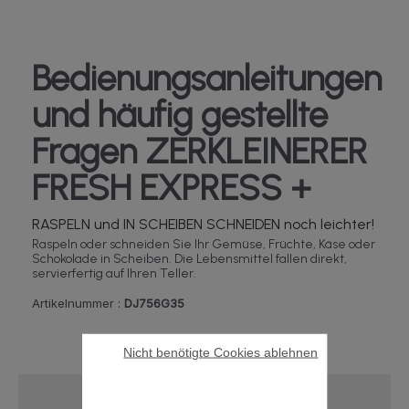
Bedienungsanleitungen
und häufig gestellte
Fragen ZERKLEINERER
FRESH EXPRESS +
RASPELN und IN SCHEIBEN SCHNEIDEN noch leichter!
Raspeln oder schneiden Sie Ihr Gemüse, Früchte, Käse oder
Schokolade in Scheiben. Die Lebensmittel fallen direkt,
servierfertig auf Ihren Teller.
Artikelnummer :
DJ756G35
Nicht benötigte Cookies ablehnen