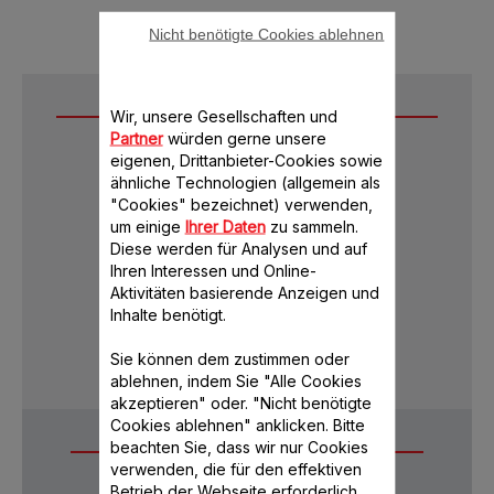
Nicht benötigte Cookies ablehnen
Wir, unsere Gesellschaften und
Downloads
Partner
würden gerne unsere
eigenen, Drittanbieter-Cookies sowie
ähnliche Technologien (allgemein als
"Cookies" bezeichnet) verwenden,
um einige
Ihrer Daten
zu sammeln.
Diese werden für Analysen und auf
Ihren Interessen und Online-
Aktivitäten basierende Anzeigen und
Inhalte benötigt.
Garantie-Informationen
Sie können dem zustimmen oder
ablehnen, indem Sie "Alle Cookies
akzeptieren" oder. "Nicht benötigte
Cookies ablehnen" anklicken. Bitte
beachten Sie, dass wir nur Cookies
Häufige Fragen
verwenden, die für den effektiven
Betrieb der Webseite erforderlich