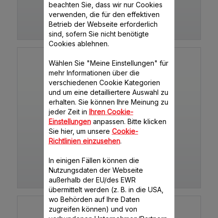
beachten Sie, dass wir nur Cookies
verwenden, die für den effektiven
Betrieb der Webseite erforderlich
AM302111CH
sind, sofern Sie nicht benötigte
Cookies ablehnen.
Wählen Sie "Meine Einstellungen" für
mehr Informationen über die
verschiedenen Cookie Kategorien
und um eine detailliertere Auswahl zu
erhalten. Sie können Ihre Meinung zu
jeder Zeit in
Ihren Cookie-
Einstellungen
anpassen. Bitte klicken
Sie hier, um unsere
Cookie-
MEGA 2 KG AM480070CH
Richtlinien einzusehen
.
In einigen Fällen können die
Nutzungsdaten der Webseite
AM480070CH
außerhalb der EU/des EWR
übermittelt werden (z. B. in die USA,
wo Behörden auf Ihre Daten
zugreifen können) und von