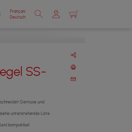
Français
×
Deutsch
egel SS-
l schneidet Gemüse und
 (siehe untenstehende Liste
t(en) kompatibel