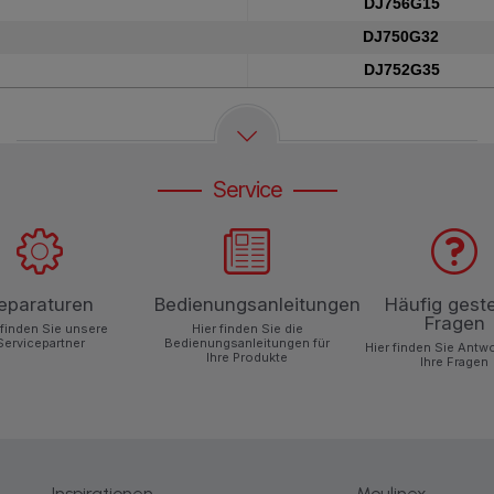
DJ756G15
DJ750G32
DJ752G35
Service
eparaturen
Bedienungsanleitungen
Häufig geste
Fragen
 finden Sie unsere
Hier finden Sie die
Servicepartner
Bedienungsanleitungen für
Hier finden Sie Antw
Ihre Produkte
Ihre Fragen
Inspirationen
Moulinex