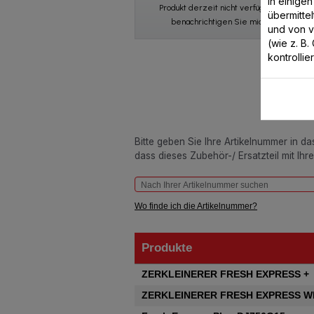
In einige
Produkt derzeit nicht verfügbar,
übermitte
benachrichtigen Sie mich
und von 
(wie z. B
kontrollie
Bitte geben Sie Ihre Artikelnummer in d
dass dieses Zubehör-/ Ersatzteil mit Ihr
Wo finde ich die Artikelnummer?
Produkte
Produkte
ZERKLEINERER FRESH EXPRESS +
ZERKLEINERER FRESH EXPRESS W