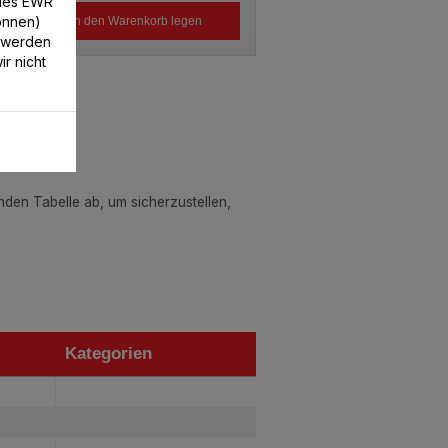
/des EWR
können)
In den Warenkorb legen
 werden
r nicht
enden Tabelle ab, um sicherzustellen,
Kategorien
Kategorien