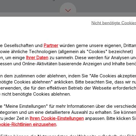
Nicht benötigte Cookie
Weiteres empfohlenes Zubehör
re Gesellschaften und
Partner
würden gerne unsere eigenen, Drittan
owie ähnliche Technologien (allgemein als "Cookies" bezeichnet)
n, um einige
Ihrer Daten
zu sammeln. Diese werden für Analysen un
eressen und Online-Aktivitäten basierende Anzeigen und Inhalte benöt
n dem zustimmen oder ablehnen, indem Sie "Alle Cookies akzeptie
nötigte Cookies ablehnen" anklicken. Bitte beachten Sie, dass wir n
erwenden, die für den effektiven Betrieb der Webseite erforderlich
Kegel zum Raspeln-
Abdeckung des
e nicht benötigte Cookies ablehnen.
grob SS-193076
Kegelgehäuses SS-
193081
Für perfekte Ergebnisse!
e "Meine Einstellungen" für mehr Informationen über die verschied
Immer griffbereit!
Verfügbare Menge.
tegorien und um eine detailliertere Auswahl zu erhalten. Sie können
Verfügbare Menge.
u jeder Zeit in
Ihren Cookie-Einstellungen
anpassen. Bitte klicken Si
okie-Richtlinien einzusehen
.
CHF 6.40
CHF 9.10