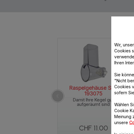
Wir, unse
Cookies s
verwende
Ihren Int
Sie könne
"Nicht be
Cookies v
Raspelgehäuse SS-
sofern Si
193075
Damit Ihre Kegel gut
aufgeräumt sind
Wählen Si
Cookie Ka
Meinung z
unsere
Co
CHF 11.00