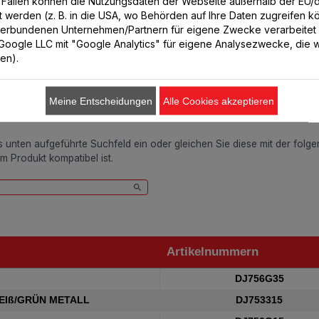
n Fällen können die Nutzungsdaten der Webseite außerhalb der EU
lt werden (z. B. in die USA, wo Behörden auf Ihre Daten zugreifen 
In den Warenkorb legen
In den Warenkorb legen
verbundenen Unternehmen/Partnern für eigene Zwecke verarbeitet
. Google LLC mit "Google Analytics" für eigene Analysezwecke, die wi
ren).
Meine Entscheidungen
Alle Cookies akzeptieren
Passend für 5 Produkt(e)
as unten aufgeführte Suchfeld ein oder gleichen Sie diese mit der folg
em Produkt kompatibel ist.
Artikelnummern
Artikelnummern
DJ756G35
EIß/GRÜN METALL
DJ753315