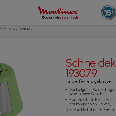
l SS-193079 - Moulinex
Schneidek
193079
Für perfekte Ergebnisse!
Der hellgrüne Schneidkege
Käse in feine Scheiben.
Hergestellt für Fleischwolf
der kompatiblen Geräte)
Dieser Artikel ist mit 5 Produk