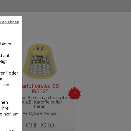
s ablehnen
bieter-
d auf
igt.
ren" oder.
ur
 sind,
Kartoffelreibe SS-
193625
Wagen Sie sich an Rezepte
enen
wie z.B. Kartoffelpuffer
heran
 Ihre
e hier, um
Verfügbare Menge.
CHF 10.10