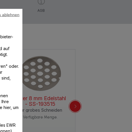
AGB
s ablehnen
bieter-
d auf
igt.
ren" oder.
ur
 sind,
enen
Gitter 8 mm Edelstahl
 Ihre
- SS-193515
e hier, um
Für grobes Schneiden
Verfügbare Menge.
/des EWR
können)