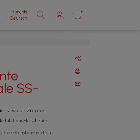
Français
×
Deutsch
nte
ale SS-
chst vielen Zutaten
le führt das Fleisch zum
 (siehe untenstehende Liste