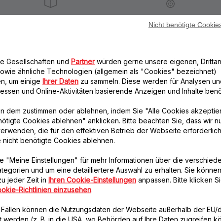
Lieferzeiten: 5 bis 6 Verktage
Datenschutz
Nicht benötigte Cookie
re Gesellschaften und
Partner
würden gerne unsere eigenen, Drittan
Weiteres empfohlenes Zubehör
owie ähnliche Technologien (allgemein als "Cookies" bezeichnet)
n, um einige
Ihrer Daten
zu sammeln. Diese werden für Analysen un
eressen und Online-Aktivitäten basierende Anzeigen und Inhalte benöt
n dem zustimmen oder ablehnen, indem Sie "Alle Cookies akzeptie
nötigte Cookies ablehnen" anklicken. Bitte beachten Sie, dass wir n
erwenden, die für den effektiven Betrieb der Webseite erforderlich
e nicht benötigte Cookies ablehnen.
e "Meine Einstellungen" für mehr Informationen über die verschied
Fleischwolf-
Gitter 4,7 mm
tegorien und um eine detailliertere Auswahl zu erhalten. Sie können
Schneckengetriebe-
Edelstahl - SS-193514
u jeder Zeit in
Ihren Cookie-Einstellungen
anpassen. Bitte klicken Si
SS-193513
Für feines Schneiden
okie-Richtlinien einzusehen
.
Bringt das Fleisch in
Verfügbare Menge.
Richtung Gitter
n Fällen können die Nutzungsdaten der Webseite außerhalb der EU
Verfügbare Menge.
lt werden (z. B. in die USA, wo Behörden auf Ihre Daten zugreifen 