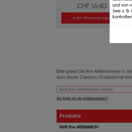
CHF 16.40
und von 
(wie z. B
kontrollie
In den Warenkorb legen
Bitte geben Sie Ihre Artikelnummer in d
dass dieses Zubehör-/ Ersatzteil mit Ihr
Wo finde ich die Artikelnummer?
Produkte
Produkte
HV8 Pro ME6868CH