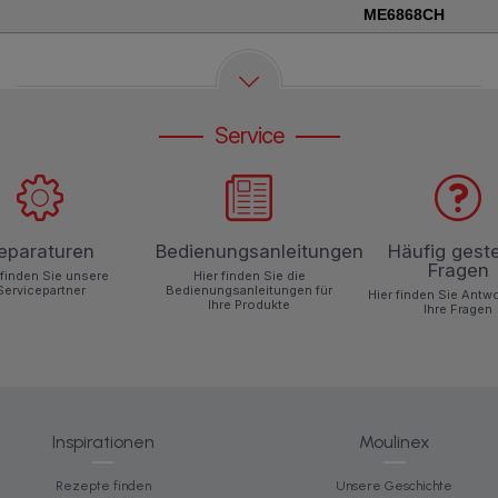
ME6868CH
Service
eparaturen
Bedienungsanleitungen
Häufig geste
Fragen
 finden Sie unsere
Hier finden Sie die
Servicepartner
Bedienungsanleitungen für
Hier finden Sie Antw
Ihre Produkte
Ihre Fragen
Inspirationen
Moulinex
Rezepte finden
Unsere Geschichte