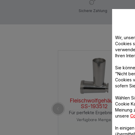
Sichere Zahlung
Wir, unse
Cookies s
verwende
Ihren Int
Sie könne
"Nicht be
Cookies v
sofern Si
Wählen Si
Fleischwolfgehäuse
Cookie Ka
SS-193512
Meinung z
Für perfekte Ergebnisse!
unsere
Co
Verfügbare Menge.
In einige
übermitte