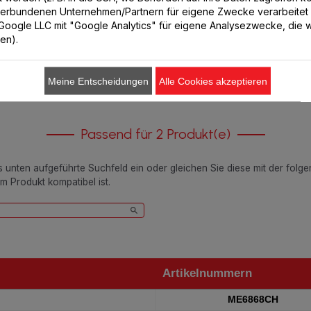
CHF 12.80
CHF 10.10
verbundenen Unternehmen/Partnern für eigene Zwecke verarbeitet
. Google LLC mit "Google Analytics" für eigene Analysezwecke, die wi
ren).
In den Warenkorb legen
In den Warenkorb legen
Meine Entscheidungen
Alle Cookies akzeptieren
Passend für 2 Produkt(e)
as unten aufgeführte Suchfeld ein oder gleichen Sie diese mit der folg
em Produkt kompatibel ist.
Artikelnummern
Artikelnummern
ME6868CH