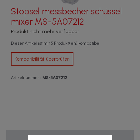
Stöpsel messbecher schüssel
mixer MS-5A07212
Produkt nicht mehr verfügbar
Dieser Artikel ist mit 5 Produkt(en) kompatibel
Kompatibilität überprüfen
Artikelnummer :
MS-5A07212