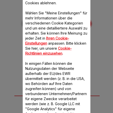
Cookies ablehnen.
Wählen Sie "Meine Einstellungen" für
Kaffee- und
mehr Informationen über die
Gewürzmühle SS-
verschiedenen Cookie Kategorien
1530000413
und um eine detailliertere Auswahl zu
Finden Sie den süßen Duft
erhalten. Sie können Ihre Meinung zu
von frisch gemahlenem
jeder Zeit in
Ihren Cookie-
Kaffee.
Einstellungen
anpassen. Bitte klicken
Verfügbare Menge.
Sie hier, um unsere
Cookie-
CHF 18.20
Richtlinien einzusehen
.
In den Warenkorb legen
In einigen Fällen können die
Nutzungsdaten der Webseite
außerhalb der EU/des EWR
übermittelt werden (z. B. in die USA,
wo Behörden auf Ihre Daten
zugreifen können) und von
Passend für 5
verbundenen Unternehmen/Partnern
für eigene Zwecke verarbeitet
Produkt(e)
werden (wie z. B. Google LLC mit
"Google Analytics" für eigene