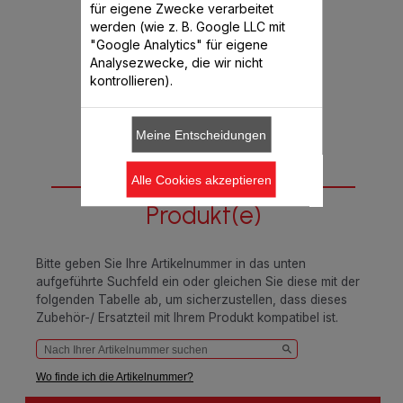
für eigene Zwecke verarbeitet
CHF 5.50
werden (wie z. B. Google LLC mit
"Google Analytics" für eigene
Analysezwecke, die wir nicht
In den Warenkorb legen
kontrollieren).
Meine Entscheidungen
Passend für 2
Alle Cookies akzeptieren
Produkt(e)
Bitte geben Sie Ihre Artikelnummer in das unten
aufgeführte Suchfeld ein oder gleichen Sie diese mit der
folgenden Tabelle ab, um sicherzustellen, dass dieses
Zubehör-/ Ersatzteil mit Ihrem Produkt kompatibel ist.
Wo finde ich die Artikelnummer?