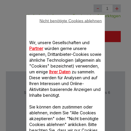
-
+
Verfügbar, Lieferung aus Frankreich in 5 Werktagen
Nicht benötigte Cookies ablehnen
In den Warenkorb legen
Wir, unsere Gesellschaften und
Partner
würden gerne unsere
eigenen, Drittanbieter-Cookies sowie
ähnliche Technologien (allgemein als
"Cookies" bezeichnet) verwenden,
um einige
Ihrer Daten
zu sammeln.
Diese werden für Analysen und auf
Ihren Interessen und Online-
Aktivitäten basierende Anzeigen und
Sichere Zahlung
Lieferzeiten: 5 bis 6
Inhalte benötigt.
Verktage
Sie können dem zustimmen oder
ablehnen, indem Sie "Alle Cookies
Datenschutz
AGB
akzeptieren" oder. "Nicht benötigte
Cookies ablehnen" anklicken. Bitte
beachten Sie, dass wir nur Cookies