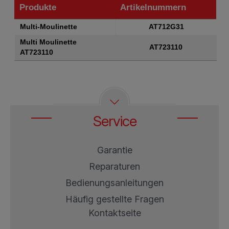
Produkte
Artikelnummern
Produkte
Artikelnummern
Multi-Moulinette
AT712G31
Multi Moulinette
AT723110
AT723110
Service
Garantie
Reparaturen
Bedienungsanleitungen
Häufig gestellte Fragen
Kontaktseite