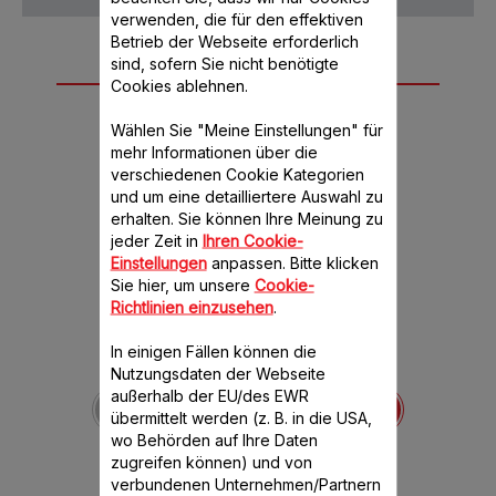
verwenden, die für den effektiven
Betrieb der Webseite erforderlich
sind, sofern Sie nicht benötigte
Weiteres
Cookies ablehnen.
empfohlenes
Wählen Sie "Meine Einstellungen" für
Zubehör
mehr Informationen über die
verschiedenen Cookie Kategorien
und um eine detailliertere Auswahl zu
erhalten. Sie können Ihre Meinung zu
jeder Zeit in
Ihren Cookie-
Einstellungen
anpassen. Bitte klicken
Sie hier, um unsere
Cookie-
Richtlinien einzusehen
.
In einigen Fällen können die
Nutzungsdaten der Webseite
Shake-Messer rot SS-
außerhalb der EU/des EWR
193441
übermittelt werden (z. B. in die USA,
Mit dem Shaker-Zubehör
wo Behörden auf Ihre Daten
gelingen Milchshakes und
Schlagsahne auf Anhieb
zugreifen können) und von
verbundenen Unternehmen/Partnern
Verfügbare Menge.