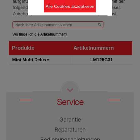
aufgeführte Suchfeld ein oder gleichen Sie diese mit der
Alle Cookies akzeptieren
folgenden Tabelle ab, um sicherzustellen, dass dieses
Zubehör-/ Ersatzteil mit Ihrem Produkt kompatibel ist.
Wo finde ich die Artikelnummer?
Produkte
Artikelnummern
Produkte
Artikelnummern
Mini Multi Deluxe
LM125G31
Service
Garantie
Reparaturen
Bedienungsanleitungen