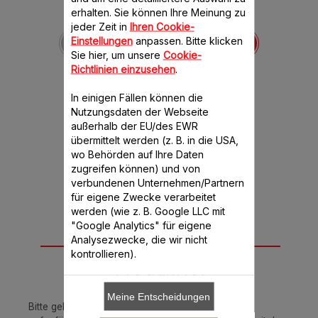
erhalten. Sie können Ihre Meinung zu
Messer zerkleinerer +
jeder Zeit in
Ihren Cookie-
Halter SS-192853
Einstellungen
anpassen. Bitte klicken
Vorsicht bei der
Sie hier, um unsere
Cookie-
Handhabung.
Richtlinien einzusehen
.
Verfügbare Menge.
In einigen Fällen können die
Nutzungsdaten der Webseite
CHF 8.20
außerhalb der EU/des EWR
übermittelt werden (z. B. in die USA,
In den Warenkorb legen
wo Behörden auf Ihre Daten
zugreifen können) und von
verbundenen Unternehmen/Partnern
für eigene Zwecke verarbeitet
werden (wie z. B. Google LLC mit
"Google Analytics" für eigene
Passend für 1
Analysezwecke, die wir nicht
kontrollieren).
Produkt(e)
Meine Entscheidungen
Bitte geben Sie Ihre Artikelnummer in das unten