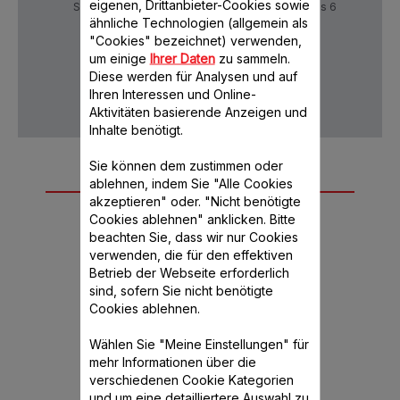
eigenen, Drittanbieter-Cookies sowie
Sichere Zahlung
Lieferzeiten: 5 bis 6
Verktage
ähnliche Technologien (allgemein als
"Cookies" bezeichnet) verwenden,
um einige
Ihrer Daten
zu sammeln.
Diese werden für Analysen und auf
Datenschutz
AGB
Ihren Interessen und Online-
Aktivitäten basierende Anzeigen und
Inhalte benötigt.
Sie können dem zustimmen oder
Weiteres
ablehnen, indem Sie "Alle Cookies
akzeptieren" oder. "Nicht benötigte
empfohlenes
Cookies ablehnen" anklicken. Bitte
Zubehör
beachten Sie, dass wir nur Cookies
verwenden, die für den effektiven
Betrieb der Webseite erforderlich
sind, sofern Sie nicht benötigte
Cookies ablehnen.
Wählen Sie "Meine Einstellungen" für
mehr Informationen über die
verschiedenen Cookie Kategorien
und um eine detailliertere Auswahl zu