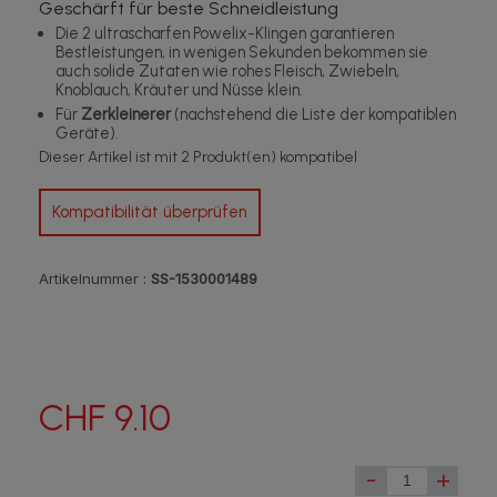
Geschärft für beste Schneidleistung
Die 2 ultrascharfen Powelix-Klingen garantieren
Bestleistungen, in wenigen Sekunden bekommen sie
auch solide Zutaten wie rohes Fleisch, Zwiebeln,
Knoblauch, Kräuter und Nüsse klein.
Für
Zerkleinerer
(nachstehend die Liste der kompatiblen
Geräte).
Dieser Artikel ist mit 2 Produkt(en) kompatibel
Kompatibilität überprüfen
Artikelnummer :
SS-1530001489
CHF 9.10
-
+