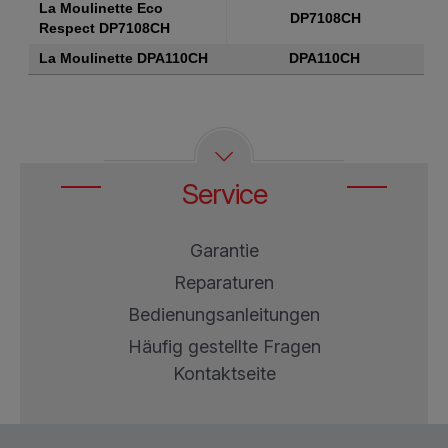
Produkte
Artikelnummern
La Moulinette Eco
DP7108CH
Respect DP7108CH
La Moulinette DPA110CH
DPA110CH
Service
Garantie
Reparaturen
Bedienungsanleitungen
Häufig gestellte Fragen
Kontaktseite