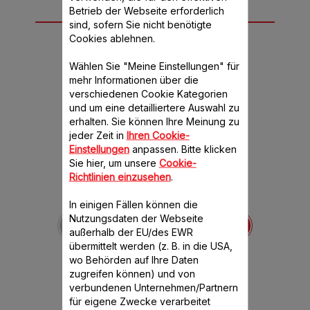
Weiteres
Betrieb der Webseite erforderlich
sind, sofern Sie nicht benötigte
empfohlenes
Cookies ablehnen.
Zubehör
Wählen Sie "Meine Einstellungen" für
mehr Informationen über die
verschiedenen Cookie Kategorien
und um eine detailliertere Auswahl zu
erhalten. Sie können Ihre Meinung zu
jeder Zeit in
Ihren Cookie-
Einstellungen
anpassen. Bitte klicken
Sie hier, um unsere
Cookie-
Richtlinien einzusehen
.
In einigen Fällen können die
Deckel für den
Nutzungsdaten der Webseite
Zerkleinerungsbehälter
außerhalb der EU/des EWR
SS-1530000617
übermittelt werden (z. B. in die USA,
Transparent
wo Behörden auf Ihre Daten
Verfügbare Menge.
zugreifen können) und von
verbundenen Unternehmen/Partnern
CHF 9.10
für eigene Zwecke verarbeitet