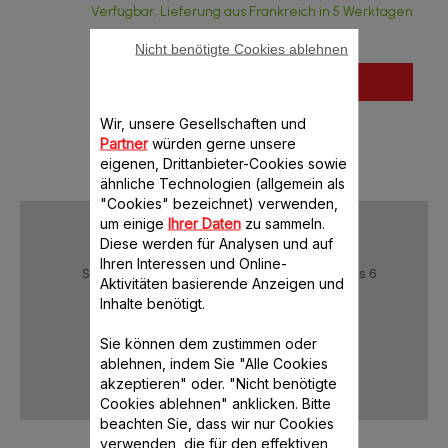
Verfügbar, Lieferung aus Frankreich in 5 Werktagen
Nicht benötigte Cookies ablehnen
In den Warenkorb legen
Wir, unsere Gesellschaften und
Partner
würden gerne unsere
eigenen, Drittanbieter-Cookies sowie
ähnliche Technologien (allgemein als
"Cookies" bezeichnet) verwenden,
um einige
Ihrer Daten
zu sammeln.
Diese werden für Analysen und auf
Ihren Interessen und Online-
Sichere Zahlung
Lieferzeiten: 5 bis 6
Aktivitäten basierende Anzeigen und
Verktage
Inhalte benötigt.
Sie können dem zustimmen oder
Datenschutz
AGB
ablehnen, indem Sie "Alle Cookies
akzeptieren" oder. "Nicht benötigte
Cookies ablehnen" anklicken. Bitte
beachten Sie, dass wir nur Cookies
verwenden, die für den effektiven