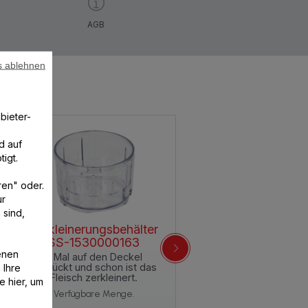
AGB
s ablehnen
bieter-
d auf
igt.
ren" oder.
ur
 sind,
Zerkleinerungsbehälter
SS-1530000163
enen
3 Mal auf den Deckel
 Ihre
gedrückt und schon ist das
Fleisch zerkleinert.
e hier, um
Verfügbare Menge.