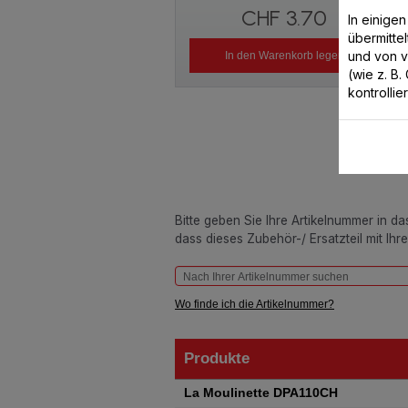
CHF 3.70
In einige
übermitte
und von 
In den Warenkorb legen
(wie z. B
kontrollie
Bitte geben Sie Ihre Artikelnummer in d
dass dieses Zubehör-/ Ersatzteil mit Ihr
Wo finde ich die Artikelnummer?
Produkte
Produkte
La Moulinette DPA110CH