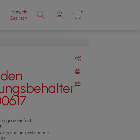
Français
×
Deutsch
 den
rungsbehälter
0617
ung ganz einfach
n.
rer (siehe untenstehende
te)