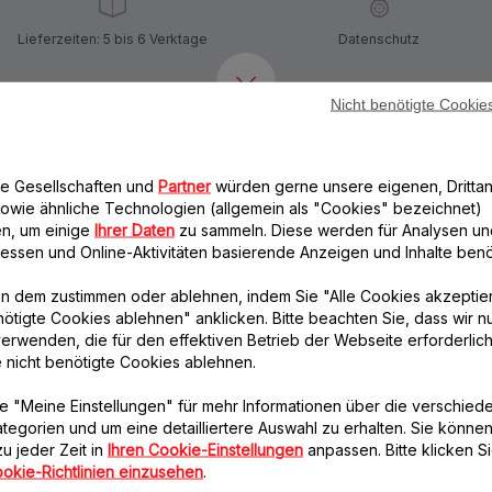
Lieferzeiten: 5 bis 6 Verktage
Datenschutz
Nicht benötigte Cookie
Weiteres empfohlenes Zubehör
re Gesellschaften und
Partner
würden gerne unsere eigenen, Drittan
owie ähnliche Technologien (allgemein als "Cookies" bezeichnet)
n, um einige
Ihrer Daten
zu sammeln. Diese werden für Analysen un
eressen und Online-Aktivitäten basierende Anzeigen und Inhalte benöt
n dem zustimmen oder ablehnen, indem Sie "Alle Cookies akzeptie
nötigte Cookies ablehnen" anklicken. Bitte beachten Sie, dass wir n
erwenden, die für den effektiven Betrieb der Webseite erforderlich
e nicht benötigte Cookies ablehnen.
Achse und Kupplung
Gleiter aus Silikon SS-
SS-192005
1530000154
e "Meine Einstellungen" für mehr Informationen über die verschied
Unverzichtbar!
Für einen geräusch- und
tegorien und um eine detailliertere Auswahl zu erhalten. Sie können
vibrationsfreien Betrieb
Verfügbare Menge.
Ihrer Geräte!
u jeder Zeit in
Ihren Cookie-Einstellungen
anpassen. Bitte klicken Si
okie-Richtlinien einzusehen
.
Verfügbare Menge.