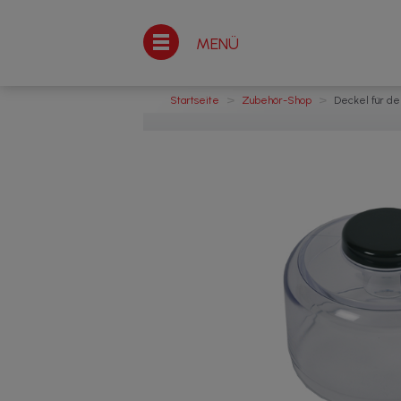
MENÜ
>
>
Startseite
Zubehör-Shop
Deckel für de