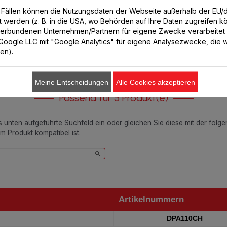
CHF 2.80
CHF 5.50
n Fällen können die Nutzungsdaten der Webseite außerhalb der EU
lt werden (z. B. in die USA, wo Behörden auf Ihre Daten zugreifen 
verbundenen Unternehmen/Partnern für eigene Zwecke verarbeitet
In den Warenkorb legen
In den Warenkorb legen
. Google LLC mit "Google Analytics" für eigene Analysezwecke, die wi
ren).
Meine Entscheidungen
Alle Cookies akzeptieren
Passend für 5 Produkt(e)
as unten aufgeführte Suchfeld ein oder gleichen Sie diese mit der folg
em Produkt kompatibel ist.
Artikelnummern
Artikelnummern
DPA110CH