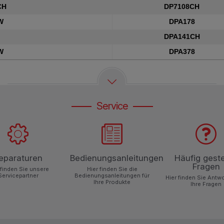
CH
DP7108CH
W
DPA178
DPA141CH
W
DPA378
Service
eparaturen
Bedienungsanleitungen
Häufig geste
Fragen
 finden Sie unsere
Hier finden Sie die
Servicepartner
Bedienungsanleitungen für
Hier finden Sie Antw
Ihre Produkte
Ihre Fragen