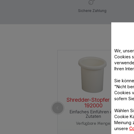
Sichere Zahlung
Wir, unse
Cookies s
verwende
Ihren Int
Sie könne
"Nicht be
Cookies v
sofern Si
Shredder-Stopfer SS-
192000
Wählen Si
Einfaches Einführen der
Zutaten
Cookie Ka
Meinung z
Verfügbare Menge.
unsere
Co