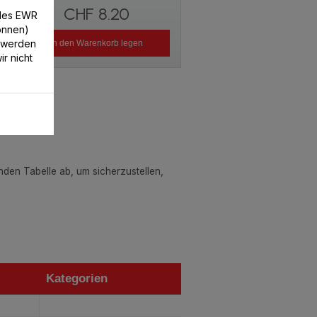
CHF 8.20
/des EWR
können)
 werden
In den Warenkorb legen
r nicht
enden Tabelle ab, um sicherzustellen,
Kategorien
Kategorien