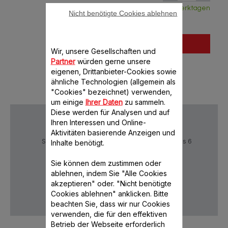
Verfügbar, Lieferung aus Frankreich in 5 Werktagen
Nicht benötigte Cookies ablehnen
In den Warenkorb legen
Wir, unsere Gesellschaften und
Partner
würden gerne unsere
eigenen, Drittanbieter-Cookies sowie
ähnliche Technologien (allgemein als
"Cookies" bezeichnet) verwenden,
um einige
Ihrer Daten
zu sammeln.
Diese werden für Analysen und auf
Ihren Interessen und Online-
Aktivitäten basierende Anzeigen und
Sichere Zahlung
Lieferzeiten: 5 bis 6
Inhalte benötigt.
Verktage
Sie können dem zustimmen oder
ablehnen, indem Sie "Alle Cookies
akzeptieren" oder. "Nicht benötigte
Datenschutz
AGB
Cookies ablehnen" anklicken. Bitte
beachten Sie, dass wir nur Cookies
verwenden, die für den effektiven
Betrieb der Webseite erforderlich