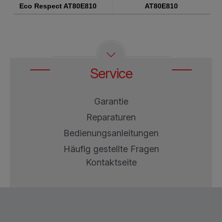
Produkte
Artikelnummern
Eco Respect AT80E810
AT80E810
Service
Garantie
Reparaturen
Bedienungsanleitungen
Häufig gestellte Fragen
Kontaktseite