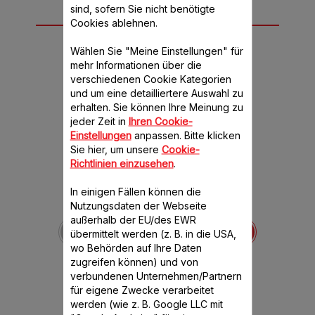
sind, sofern Sie nicht benötigte
Weiteres
Cookies ablehnen.
empfohlenes
Wählen Sie "Meine Einstellungen" für
Zubehör
mehr Informationen über die
verschiedenen Cookie Kategorien
und um eine detailliertere Auswahl zu
erhalten. Sie können Ihre Meinung zu
jeder Zeit in
Ihren Cookie-
Einstellungen
anpassen. Bitte klicken
Sie hier, um unsere
Cookie-
Richtlinien einzusehen
.
In einigen Fällen können die
Klinge für Zerkleinerer
Nutzungsdaten der Webseite
SS-1530001402
außerhalb der EU/des EWR
Zum Mixen, Hacken und
übermittelt werden (z. B. in die USA,
Schneiden Ihrer
wo Behörden auf Ihre Daten
Lebensmittel
zugreifen können) und von
Verfügbare Menge.
verbundenen Unternehmen/Partnern
für eigene Zwecke verarbeitet
CHF 8.20
werden (wie z. B. Google LLC mit