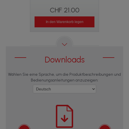
CHF 21.00
CH
Produkt derz
In den Warenkorb legen
benachric
Downloads
Wählen Sie eine Sprache, um die Produktbeschreibungen und
Bedienungsanleitungen anzuzeigen: