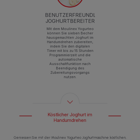
BENUTZERFREUNDLICHER
JOGHURTBEREITER
en
Mit dem Moulinex Yogurteo
können Sie sieben Becher
60
hausgemachten Joghurt im
Handumdrehen zubereiten,
indem Sie den digitalen
Timer mit bis zu 15 Stunden
Programmierzeit und die
automatische
Ausschaltfunktion nach
Beendigung des
Zubereitungsvorgangs
nutzen.
Köstlicher Joghurt im
Handumdrehen
Geniessen Sie mit der Moulinex Yogurteo Joghurtmaschine köstlichen,