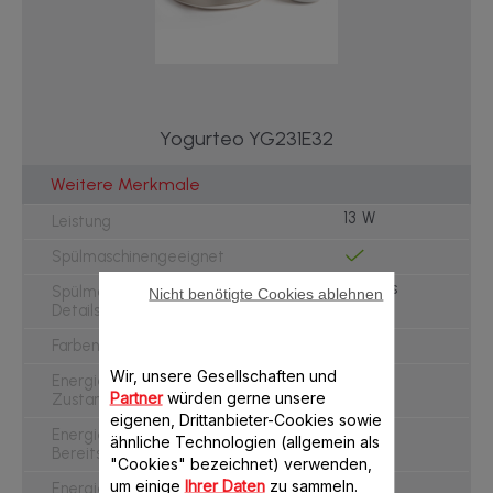
Yogurteo YG231E32
Weitere Merkmale
13 W
Leistung
Spülmaschinengeeignet
Jars and lips
Spülmaschinengeeignet -
Nicht benötigte Cookies ablehnen
Details
Weiss
Farben
Wir, unsere Gesellschaften und
0.2 W
Energieverbrauch - Aus-
Partner
würden gerne unsere
Zustand (W)
eigenen, Drittanbieter-Cookies sowie
NA W
Energieverbrauch -
ähnliche Technologien (allgemein als
Bereitschaftsbetrieb (W)
"Cookies" bezeichnet) verwenden,
um einige
Ihrer Daten
zu sammeln.
NA W
Energieverbrauch -