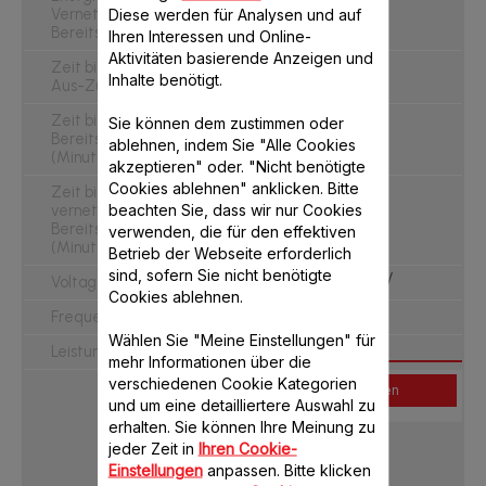
Vernetzter
Diese werden für Analysen und auf
Bereitschaftsbetrieb (W)
Ihren Interessen und Online-
Aktivitäten basierende Anzeigen und
0 min
Zeit bis zum Erreichen des
Inhalte benötigt.
Aus-Zustand (Minuten)
NA min
Zeit bis zum Erreichen des
Sie können dem zustimmen oder
Bereitschaftsbetrieb
ablehnen, indem Sie "Alle Cookies
(Minuten)
akzeptieren" oder. "Nicht benötigte
Cookies ablehnen" anklicken. Bitte
NA min
Zeit bis zum Erreichen des
beachten Sie, dass wir nur Cookies
vernetzten
Bereitschaftsbetrieb
verwenden, die für den effektiven
(Minuten)
Betrieb der Webseite erforderlich
sind, sofern Sie nicht benötigte
220-240 V
Voltage
Cookies ablehnen.
50-60 Hz
Frequenz
Wählen Sie "Meine Einstellungen" für
13 W
Leistung
mehr Informationen über die
verschiedenen Cookie Kategorien
Online kaufen
und um eine detailliertere Auswahl zu
erhalten. Sie können Ihre Meinung zu
jeder Zeit in
Ihren Cookie-
Einstellungen
anpassen. Bitte klicken