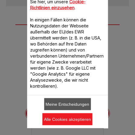
Sie hier, um unsere
Cookie-
Richtlinien einzusehen
.
Exklusive Angebote
In einigen Fällen können die
Nutzungsdaten der Webseite
aus dem Zubehör-
außerhalb der EU/des EWR
übermittelt werden (z. B. in die USA,
Shop entdecken
wo Behörden auf Ihre Daten
zugreifen können) und von
verbundenen Unternehmen/Partnern
für eigene Zwecke verarbeitet
werden (wie z. B. Google LLC mit
"Google Analytics" für eigene
Analysezwecke, die wir nicht
kontrollieren).
7 Joghurtgläser
Meine Entscheidungen
Kompletter
A14A03
052
Joghu
7 komplette Gläser für
910
ht mehr
Joghurtbereiter
Alle Cookies akzeptieren
bar
Verkau
Verfügbare Menge.