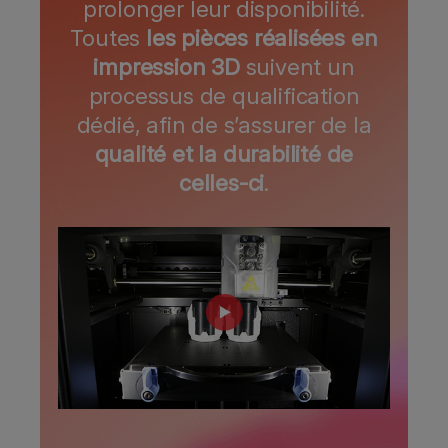
prolonger leur disponibilité.
Toutes
les pièces réalisées en
impression 3D
suivent un
processus de qualification
dédié, afin de s’assurer de la
qualité et la durabilité de
celles-ci
.