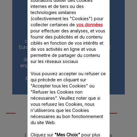
souhaitons utiliser des cookies
internes et de tiers ou des
technologies similaires
(collectivement les "Cookies") pour
collecter certaines de
vos données
pour effectuer des analyses, et vous
* Plus de 96% des produits
fournir des publicités et du contenu
commercialisés par le Groupe Seb en
ciblés en fonction de vos intérêts et
Europe en 2021 respectaient l'engagement
de vos activités en ligne et vous
10 ans qui était valable jusqu'au 31
permettre de partager du contenu
décembre 2021 et est remplacé par un
sur les réseaux sociaux
engagement 15 ans au juste prix depuis le
1er janvier 2022. Pièces détachées
Vous pouvez accepter ou refuser ce
pouvant être issues de technologies
qui précède en cliquant sur
alternatives.
"Accepter tous les Cookies" ou
"Refuser les Cookies non
nécessaires". Veuillez noter que si
vous refusez les Cookies, nous
Moulinex près de
n'utiliserons que les Cookies
chez vous
nécessaires au bon fonctionnement
du site Web.
Le meilleur service pour vos
Cliquez sur
"Mes Choix"
pour plus