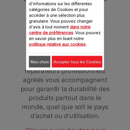
d'informations sur les différentes
produits est assuré par les
catégories de Cookies et pour
accéder à une sélection plus
professionnels formés par
granulaire. Vous pouvez changer
Moulinex, qui chercheront
d'avis à tout moment
dans notre
centre de préférences
. Vous pouvez
toujours une solution pour
en savoir plus en lisant notre
prolonger l’utilisation d’un
politique relative aux cookies
.
produit.
Aujourd’hui, plus de 6200
Mes choix
Accepter tous les Cookies
réparateurs professionnels
agréés vous accompagnent
pour garantir la durabilité des
produits partout dans le
monde, quel que soit le pays
d’achat ou d’utilisation.