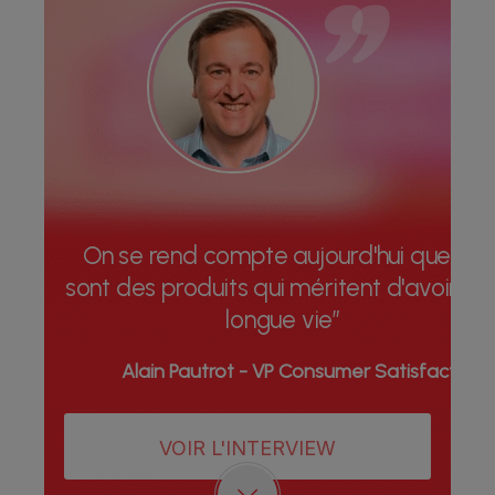
On se rend compte aujourd'hui que ce
sont des produits qui méritent d'avoir un
longue vie”
Alain Pautrot - VP Consumer Satisfaction
VOIR L'INTERVIEW