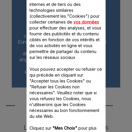
internes et de tiers ou des
technologies similaires
(collectivement les "Cookies") pour
collecter certaines de
vos données
pour effectuer des analyses, et vous
* Plus de 96% des produits
fournir des publicités et du contenu
commercialisés par le Groupe Seb en
ciblés en fonction de vos intérêts et
Europe en 2021 respectaient l'engagement
de vos activités en ligne et vous
10 ans qui était valable jusqu'au 31
permettre de partager du contenu
décembre 2021 et est remplacé par un
sur les réseaux sociaux
engagement 15 ans au juste prix depuis le
1er janvier 2022. Pièces détachées
Vous pouvez accepter ou refuser ce
pouvant être issues de technologies
qui précède en cliquant sur
alternatives.
"Accepter tous les Cookies" ou
"Refuser les Cookies non
nécessaires". Veuillez noter que si
vous refusez les Cookies, nous
Moulinex près de
n'utiliserons que les Cookies
chez vous
nécessaires au bon fonctionnement
du site Web.
Le meilleur service pour vos
Cliquez sur
"Mes Choix"
pour plus