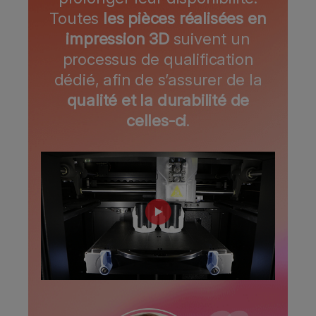
Toutes
les pièces réalisées en
impression 3D
suivent un
processus de qualification
dédié, afin de s’assurer de la
qualité et la durabilité de
celles-ci
.