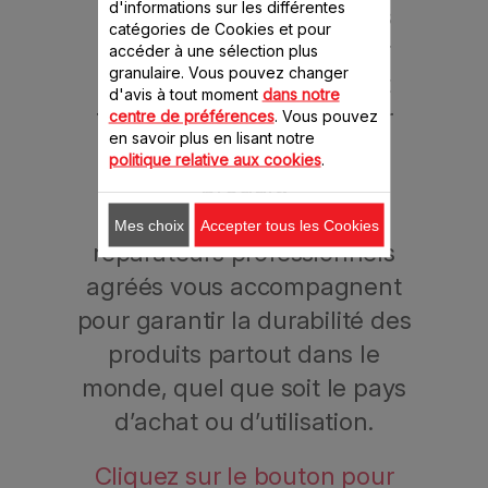
d'informations sur les différentes
produits est assuré par les
catégories de Cookies et pour
professionnels formés par
accéder à une sélection plus
granulaire. Vous pouvez changer
Moulinex, qui chercheront
d'avis à tout moment
dans notre
toujours une solution pour
centre de préférences
. Vous pouvez
en savoir plus en lisant notre
prolonger l’utilisation d’un
politique relative aux cookies
.
produit.
Aujourd’hui, plus de 6200
Mes choix
Accepter tous les Cookies
réparateurs professionnels
agréés vous accompagnent
pour garantir la durabilité des
produits partout dans le
monde, quel que soit le pays
d’achat ou d’utilisation.
Cliquez sur le bouton pour