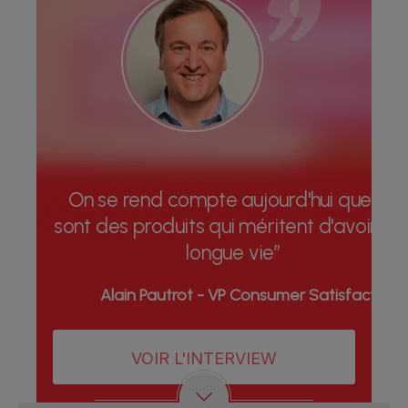
On se rend compte aujourd'hui que ce
sont des produits qui méritent d'avoir un
longue vie”
Alain Pautrot - VP Consumer Satisfaction
VOIR L'INTERVIEW