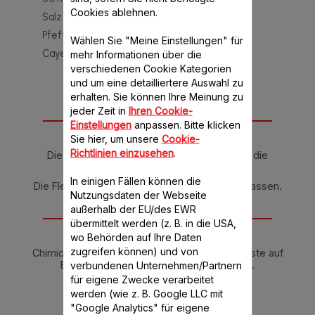
Cookies ablehnen.
Salz
Pfeffer
Wählen Sie "Meine Einstellungen" für
Cayennepfeffer nach Geschmack
mehr Informationen über die
verschiedenen Cookie Kategorien
und um eine detailliertere Auswahl zu
erhalten. Sie können Ihre Meinung zu
jeder Zeit in
Ihren Cookie-
Anleitung
Einstellungen
anpassen. Bitte klicken
Sie hier, um unsere
Cookie-
Richtlinien einzusehen
.
Die Kräuter mit den Würzmitteln mixen und die
Flüssigkeiten hinzugeben.
In einigen Fällen können die
Die Fleischstücke eine 1/2 Stunde marinieren lassen.
Nutzungsdaten der Webseite
außerhalb der EU/des EWR
Tipps
übermittelt werden (z. B. in die USA,
wo Behörden auf Ihre Daten
zugreifen können) und von
Chimichurri ist eine südamerikanische Würzpaste auf
Basis von Cayenne-Pfeffer und Kräutern.
verbundenen Unternehmen/Partnern
für eigene Zwecke verarbeitet
werden (wie z. B. Google LLC mit
"Google Analytics" für eigene