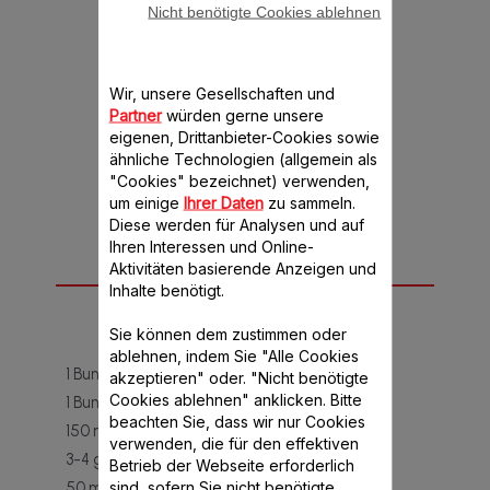
Nicht benötigte Cookies ablehnen
RUHEZEIT
30 MINUTEN
Wir, unsere Gesellschaften und
Partner
würden gerne unsere
eigenen, Drittanbieter-Cookies sowie
ähnliche Technologien (allgemein als
"Cookies" bezeichnet) verwenden,
um einige
Ihrer Daten
zu sammeln.
Diese werden für Analysen und auf
Ihren Interessen und Online-
Aktivitäten basierende Anzeigen und
Zutaten
Inhalte benötigt.
FÜR 4 PERSONEN
Sie können dem zustimmen oder
ablehnen, indem Sie "Alle Cookies
1 Bund Koriander
akzeptieren" oder. "Nicht benötigte
Cookies ablehnen" anklicken. Bitte
1 Bund glatte Petersilie
beachten Sie, dass wir nur Cookies
150 ml Olivenöl
verwenden, die für den effektiven
3-4 geschälte Knoblauchzehen
Betrieb der Webseite erforderlich
sind, sofern Sie nicht benötigte
50 ml weisser Essig