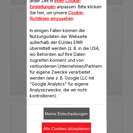
jeder Zeit in
Ihren Cookie-
Einstellungen
anpassen. Bitte klicken
Sie hier, um unsere
Cookie-
Richtlinien einzusehen
.
In einigen Fällen können die
Nutzungsdaten der Webseite
außerhalb der EU/des EWR
übermittelt werden (z. B. in die USA,
wo Behörden auf Ihre Daten
zugreifen können) und von
MINI MULTI DELUXE
verbundenen Unternehmen/Partnern
für eigene Zwecke verarbeitet
werden (wie z. B. Google LLC mit
"Google Analytics" für eigene
LM125G31
Analysezwecke, die wir nicht
kontrollieren).
Meine Entscheidungen
Alle Cookies akzeptieren