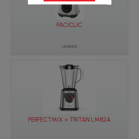
FACICLIC
LM310E10
PERFECTMIX + TRITAN LM82A