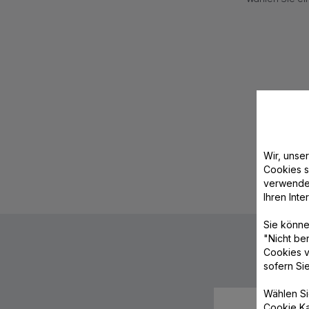
S
Wir, unse
Cookies s
verwende
Ihren Int
Sie könne
"Nicht be
Cookies v
sofern Si
Wählen Si
Cookie Ka