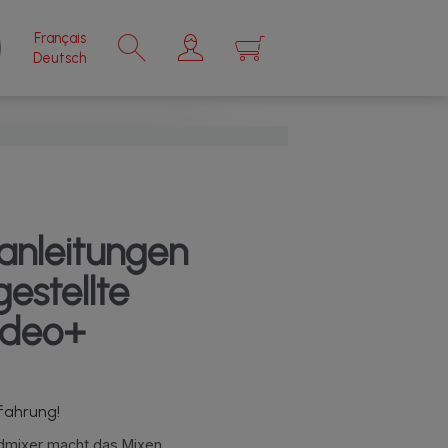
Français
×
Deutsch
anleitungen
estellte
ndeo+
fahrung!
dmixer macht das Mixen