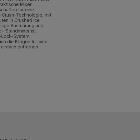
praktische Mixer
chaften für eine
e-Crush-Technologie, mit
uten in Crushed Ice
tige Ausführung und
o+ Standmixer ist
t-Lock-System
ch die Klingen für eine
 einfach entfernen
en anzuzeigen: