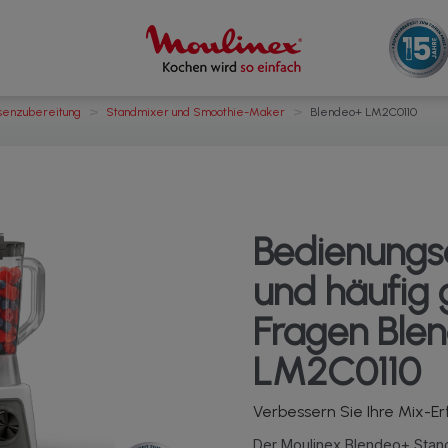
>
>
senzubereitung
Standmixer und Smoothie-Maker
Blendeo+ LM2C0110
Bedienungs
und häufig g
Fragen Ble
LM2C0110
Verbessern Sie Ihre Mix-Er
Der Moulinex Blendeo+ Stan