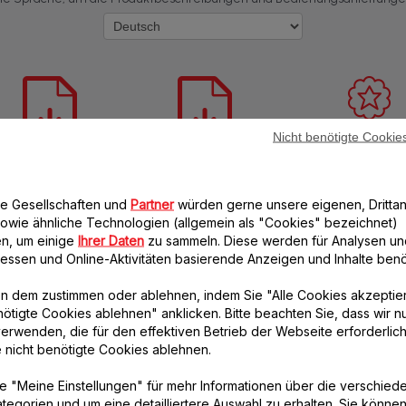
Nicht benötigte Cookie
icherheitshinweise
Bedienungsanleitung
Garantie-Informa
re Gesellschaften und
Partner
würden gerne unsere eigenen, Drittan
owie ähnliche Technologien (allgemein als "Cookies" bezeichnet)
n, um einige
Ihrer Daten
zu sammeln. Diese werden für Analysen un
eressen und Online-Aktivitäten basierende Anzeigen und Inhalte benöt
n dem zustimmen oder ablehnen, indem Sie "Alle Cookies akzeptie
nötigte Cookies ablehnen" anklicken. Bitte beachten Sie, dass wir n
erwenden, die für den effektiven Betrieb der Webseite erforderlich
Häufige Fragen
e nicht benötigte Cookies ablehnen.
e "Meine Einstellungen" für mehr Informationen über die verschied
Optimale Verwendung des Produkts
tegorien und um eine detailliertere Auswahl zu erhalten. Sie können