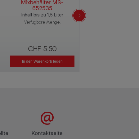
Mixbehälter MS-
Dosierverschluss MS-
652535
652531
Inhalt bis zu 1,5 Liter
Zwei Funktionen: Schu
Verfügbare Menge.
und Dosierung
Verfügbare Menge.
CHF 5.50
CHF 2.80
In den Warenkorb legen
In den Warenkorb legen
llte
Kontaktseite