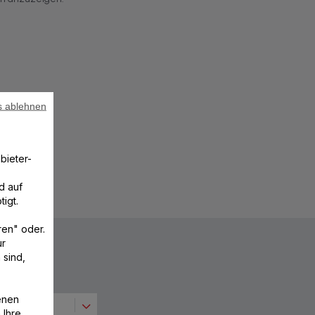
s ablehnen
tionen
bieter-
d auf
igt.
ren" oder.
ur
 sind,
enen
 Ihre