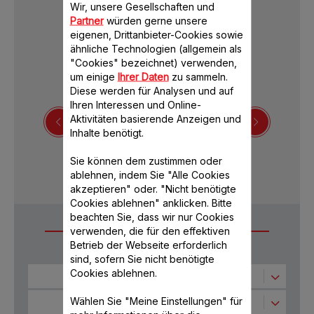
Wir, unsere Gesellschaften und
Partner
würden gerne unsere
eigenen, Drittanbieter-Cookies sowie
ähnliche Technologien (allgemein als
"Cookies" bezeichnet) verwenden,
um einige
Ihrer Daten
zu sammeln.
Diese werden für Analysen und auf
Ihren Interessen und Online-
Aktivitäten basierende Anzeigen und
Inhalte benötigt.
Bedienungsanleitung
Sie können dem zustimmen oder
ablehnen, indem Sie "Alle Cookies
akzeptieren" oder. "Nicht benötigte
Cookies ablehnen" anklicken. Bitte
beachten Sie, dass wir nur Cookies
Häufige Fragen
verwenden, die für den effektiven
Betrieb der Webseite erforderlich
sind, sofern Sie nicht benötigte
Cookies ablehnen.
Optimale Verwendung des Produkts
Wählen Sie "Meine Einstellungen" für
Wie lassen sich Spritzer beim Verrühren
Pflege und Reinigung