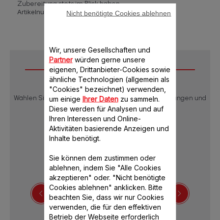
Zubereitung stets im Blick haben.
Artikelnummer :
DP7108CH
Nicht benötigte Cookies ablehnen
Wir, unsere Gesellschaften und
Partner
würden gerne unsere
Downloads
eigenen, Drittanbieter-Cookies sowie
ähnliche Technologien (allgemein als
"Cookies" bezeichnet) verwenden,
Wählen Sie eine Sprache, um die Produktbeschreibungen und
um einige
Ihrer Daten
zu sammeln.
Bedienungsanleitungen anzuzeigen:
Diese werden für Analysen und auf
Ihren Interessen und Online-
Aktivitäten basierende Anzeigen und
Inhalte benötigt.
Sie können dem zustimmen oder
ablehnen, indem Sie "Alle Cookies
akzeptieren" oder. "Nicht benötigte
Cookies ablehnen" anklicken. Bitte
beachten Sie, dass wir nur Cookies
verwenden, die für den effektiven
Bedienungsanleitung
Betrieb der Webseite erforderlich