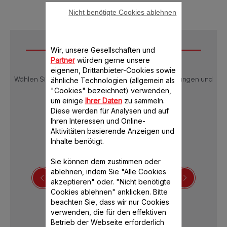
Nicht benötigte Cookies ablehnen
Downloads
Wir, unsere Gesellschaften und
Partner
würden gerne unsere
eigenen, Drittanbieter-Cookies sowie
Wählen Sie eine Sprache, um die Produktbeschreibungen und
ähnliche Technologien (allgemein als
Bedienungsanleitungen anzuzeigen:
"Cookies" bezeichnet) verwenden,
um einige
Ihrer Daten
zu sammeln.
Diese werden für Analysen und auf
Ihren Interessen und Online-
Aktivitäten basierende Anzeigen und
Inhalte benötigt.
Sie können dem zustimmen oder
ablehnen, indem Sie "Alle Cookies
akzeptieren" oder. "Nicht benötigte
Cookies ablehnen" anklicken. Bitte
Bedienungsanleitung
beachten Sie, dass wir nur Cookies
verwenden, die für den effektiven
Betrieb der Webseite erforderlich