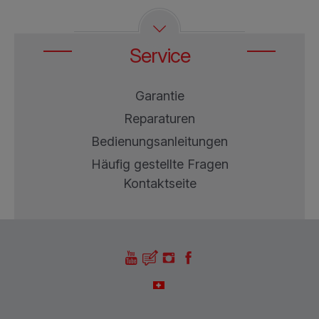
Gefrorenes Brot toastet noch langsamer.
Mit dem Wahlschalter für den Bräunungsgrad können
Sie die Dauer des Toastvorgangs nach Ihrem
Geschmack einstellen.
Service
Garantie
Reparaturen
Bedienungsanleitungen
Häufig gestellte Fragen
Kontaktseite