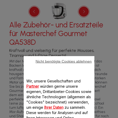
Alle Zubehör- und Ersatzteile
für Masterchef Gourmet
QA538D
Kraftvoll und vielseitig für perfekte Mousses,
Tiramisu und luftige Desserts!
Mit der Masterchef Gourmet Küchenmaschine geht das
Nicht benötigte Cookies ablehnen
Backen leicht von der Hand! Diese Küchenmaschine ist
kraftvoll und vielseitig und unterstützt Sie dabei, täglich
hausgemachte Backwaren zuzubereiten, die Ihre Freunde
und Familie begeistern werden. Mit dem 1100 Watt starken
Wir, unsere Gesellschaften und
Motor und der 4.6 Liter fassenden Edelstahlschüssel können
Partner
würden gerne unsere
Sie bis zu 40 Cupcakes auf einmal zubereiten. Masterchef
Gourmet wird mit drei exklusiven Accessoires geliefert:
eigenen, Drittanbieter-Cookies sowie
dem einzigartigen Flex Whisk (um
ähnliche Technologien (allgemein als
perfekten luftigen Eischnee zu erhalten), der Flex Bowl
"Cookies" bezeichnet) verwenden,
(eine zusätzliche 3-in-1 Silikonschale) und dem Delica'tool
um einige
Ihrer Daten
zu sammeln.
(um luftige Desserts in kürzester Zeit zuzubereiten). Ein
Mix-Aufsatz mit 1.5 Liter Fassungsvermögen für Smoothies
Diese werden für Analysen und auf
und Shakes ist im Lieferumfang enthalten und sorgt für noch
Ihren Interessen und Online-