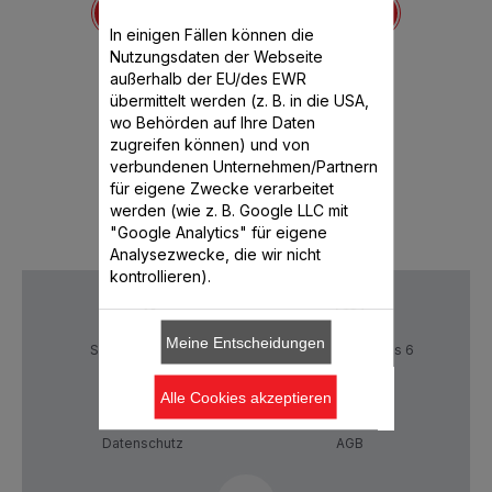
Fleischwolfes
XF
ht mehr
bar
XF631BB1
Volu
In einigen Fällen können die
Für selbstgemachtes
Verfüg
Nutzungsdaten der Webseite
Hackfleisch
außerhalb der EU/des EWR
übermittelt werden (z. B. in die USA,
wo Behörden auf Ihre Daten
CHF 46.00
CHF
zugreifen können) und von
verbundenen Unternehmen/Partnern
Produkt derzeit nicht verfügbar,
In den W
für eigene Zwecke verarbeitet
benachrichtigen Sie mich
werden (wie z. B. Google LLC mit
"Google Analytics" für eigene
Analysezwecke, die wir nicht
kontrollieren).
Meine Entscheidungen
Sichere Zahlung
Lieferzeiten: 5 bis 6
Verktage
Alle Cookies akzeptieren
Datenschutz
AGB